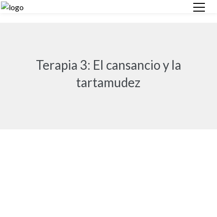
Terapia 3: El cansancio y la
tartamudez
© Especialista En Tartamudeo, este video y su contenido están
sujetos a derechos de autor.
Ver Vídeo Ahora