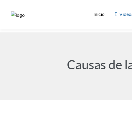
Inicio
Vídeos
Causas de la
© Especialista En Tartamudeo, este video y su contenid