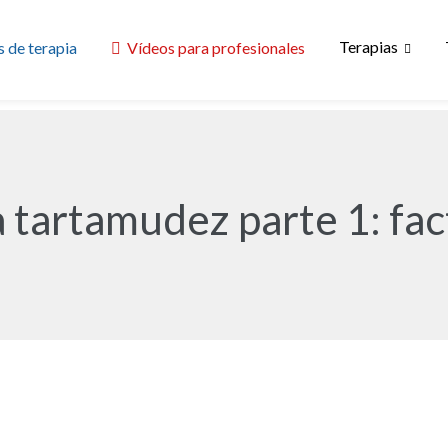
Terapias
 de terapia
Vídeos para profesionales
 tartamudez parte 1: fac
Kevin Fower
o están sujetos a derechos de