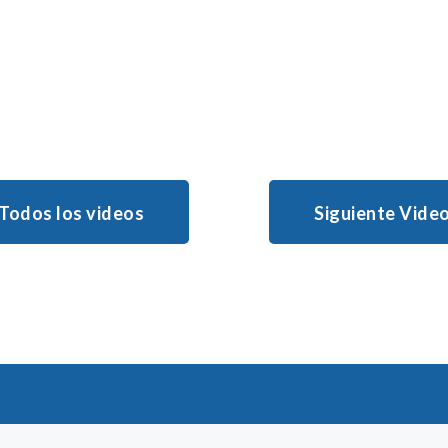
eres de las personas a 
este vídeo es para ti.
Todos los videos
Siguiente Vide